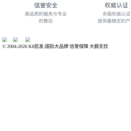
© 2004-
2026
K8凯发-国际大品牌 信誉保障 大额无忧