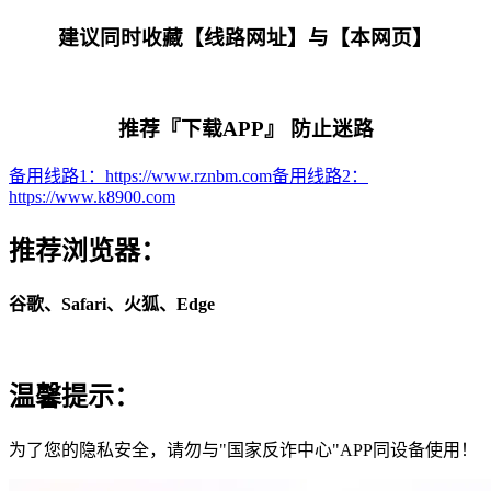
建议同时收藏【线路网址】与【本网页】
推荐『下载APP』 防止迷路
备用线路
1
：
https://www.rznbm.com
备用线路
2
：
https://www.k8900.com
推荐浏览器：
谷歌、Safari、火狐、Edge
温馨提示：
为了您的隐私安全，请勿与"国家反诈中心"APP同设备使用！